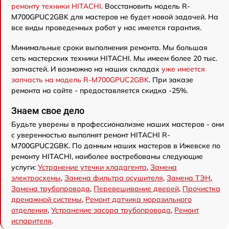
ремонту техники HITACHI
. Восстановить модель R-
M700GPUC2GBK для мастеров не будет новой задачей. На
все виды проведенных работ у нас имеется гарантия.
Минимальные сроки выполнения ремонта. Мы большая
сеть мастерских техники HITACHI. Мы имеем более 20 тыс.
запчастей. И возможно на наших складах
уже имеется
запчасть на модель R-M700GPUC2GBK
. При заказе
ремонта на сайте - предоставляется скидка -25%.
Знаем свое дело
Будьте уверены в профессионализме наших мастеров - они
с уверенностью выполнят ремонт HITACHI R-
M700GPUC2GBK. По данным наших мастеров в Ижевске по
ремонту HITACHI, наиболее востребованы следующие
услуги:
Устранение утечки хладагента
,
Замена
электросхемы
,
Замена фильтра осушителя
,
Замена ТЭН
,
Замена трубопровода
,
Перевешивание дверей
,
Прочистка
дренажной системы
,
Ремонт датчика морозильного
отделения
,
Устранение засора трубопровода
,
Ремонт
испарителя
.