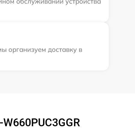
ийном обслуживании устройства
мы организуем доставку в
 R-W660PUC3GGR