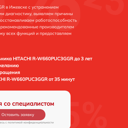
R в Ижевске с устранением
м диагностику, выявляем причины
восстанавливаем работоспособность
и рекомендованные производителем
рку всех функций и предоставляем
ьника HITACHI R-W660PUC3GGR до 3 лет
 желанию
бращения
CHI R-W660PUC3GGR от 35 минут
я со специалистом
Оставить заявку
есь c
политикой конфиденциальности