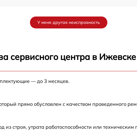
от 60 мин
У меня другая неисправность
от 60 мин
от 60 мин
ва сервисного центра в Ижевске
от 60 мин
мплектующие — до 3 месяцев.
от 60 мин
от 60 мин
который прямо обусловлен с качеством проведенного ре
R-
от 60 мин
 из строя, утрата работоспособности или техническим
от 60 мин