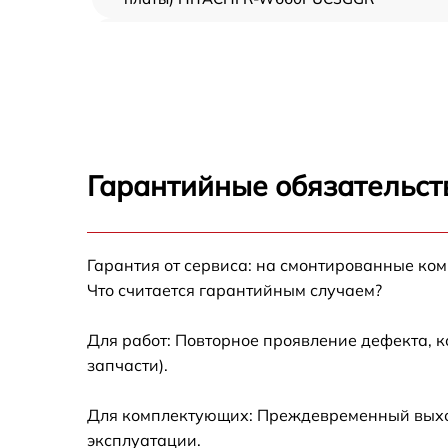
Ремонт/замена датчика температуры
HITACHI R-W660PUC3GGR
Замена термостата HITACHI R-
W660PUC3GGR
Замена усилителей HITACHI R-
W660PUC3GGR
Гарантийные обязательст
Замена таймера HITACHI R-W660PUC3GGR
Замена электросхемы HITACHI R-
Гарантия от сервиса: на смонтированные ко
W660PUC3GGR
Что считается гарантийным случаем?
Ремонт испарителя HITACHI R-
W660PUC3GGR
Для работ: Повторное проявление дефекта, 
запчасти).
Устранение засора трубопровода HITACHI 
W660PUC3GGR
Для комплектующих: Преждевременный выход
Ремонт датчика морозильного отделения
эксплуатации.
HITACHI R-W660PUC3GGR