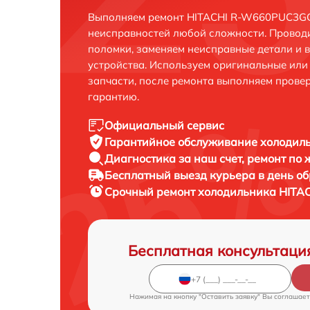
Выполняем ремонт HITACHI R-W660PUC3GG
неисправностей любой сложности. Проводи
поломки, заменяем неисправные детали и 
устройства. Используем оригинальные ил
запчасти, после ремонта выполняем прове
гарантию.
Официальный сервис
Гарантийное обслуживание
холодил
Диагностика за наш счет,
ремонт по
Бесплатный выезд курьера
в день о
Срочный ремонт
холодильника HITA
Бесплатная консультаци
Нажимая на кнопку "Оставить заявку" Вы соглашает