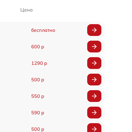
Цена
бесплатно
600 р
1290 р
500 р
550 р
590 р
500 р