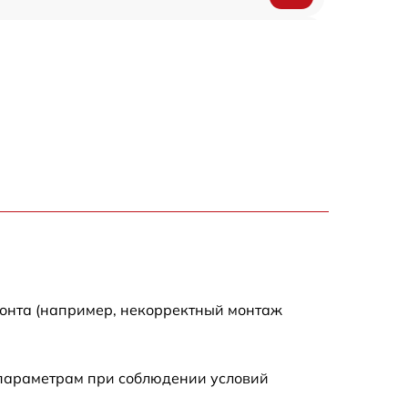
650 р
500 р
650 р
710 р
590 р
650 р
монта (например, некорректный монтаж
800 р
 параметрам при соблюдении условий
450 р