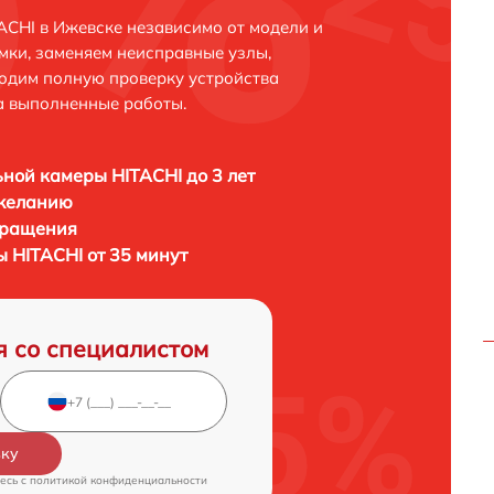
CHI в Ижевске независимо от модели и
мки, заменяем неисправные узлы,
одим полную проверку устройства
а выполненные работы.
ной камеры HITACHI до 3 лет
 желанию
бращения
 HITACHI от 35 минут
я со специалистом
вку
есь c
политикой конфиденциальности