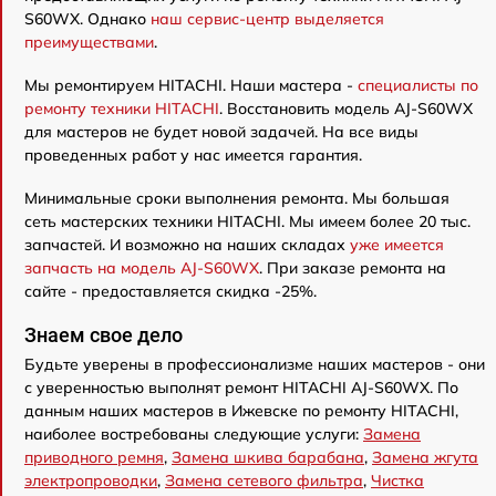
S60WX. Однако
наш сервис-центр выделяется
преимуществами
.
Мы ремонтируем HITACHI. Наши мастера -
специалисты по
ремонту техники HITACHI
. Восстановить модель AJ-S60WX
для мастеров не будет новой задачей. На все виды
проведенных работ у нас имеется гарантия.
Минимальные сроки выполнения ремонта. Мы большая
сеть мастерских техники HITACHI. Мы имеем более 20 тыс.
запчастей. И возможно на наших складах
уже имеется
запчасть на модель AJ-S60WX
. При заказе ремонта на
сайте - предоставляется скидка -25%.
Знаем свое дело
Будьте уверены в профессионализме наших мастеров - они
с уверенностью выполнят ремонт HITACHI AJ-S60WX. По
данным наших мастеров в Ижевске по ремонту HITACHI,
наиболее востребованы следующие услуги:
Замена
приводного ремня
,
Замена шкива барабана
,
Замена жгута
электропроводки
,
Замена сетевого фильтра
,
Чистка