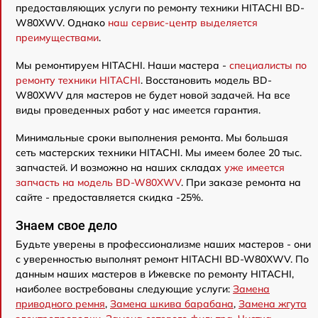
предоставляющих услуги по ремонту техники HITACHI BD-
W80XWV. Однако
наш сервис-центр выделяется
преимуществами
.
Мы ремонтируем HITACHI. Наши мастера -
специалисты по
ремонту техники HITACHI
. Восстановить модель BD-
W80XWV для мастеров не будет новой задачей. На все
виды проведенных работ у нас имеется гарантия.
Минимальные сроки выполнения ремонта. Мы большая
сеть мастерских техники HITACHI. Мы имеем более 20 тыс.
запчастей. И возможно на наших складах
уже имеется
запчасть на модель BD-W80XWV
. При заказе ремонта на
сайте - предоставляется скидка -25%.
Знаем свое дело
Будьте уверены в профессионализме наших мастеров - они
с уверенностью выполнят ремонт HITACHI BD-W80XWV. По
данным наших мастеров в Ижевске по ремонту HITACHI,
наиболее востребованы следующие услуги:
Замена
приводного ремня
,
Замена шкива барабана
,
Замена жгута